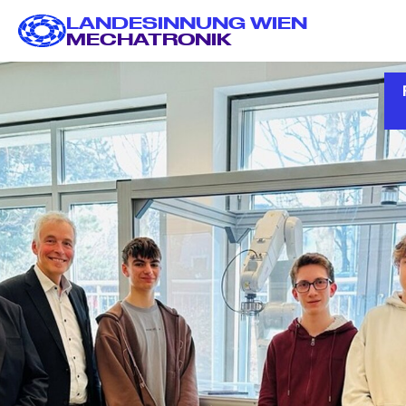
LANDESINNUNG WIEN
Gehe z
Gehe z
MECHATRONIK
Hauptinh
Menu